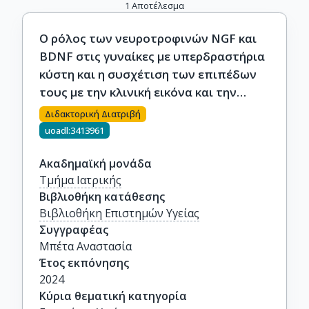
1
Αποτέλεσμα
Ο ρόλος των νευροτροφινών NGF και
BDNF στις γυναίκες με υπερδραστήρια
κύστη και η συσχέτιση των επιπέδων
τους με την κλινική εικόνα και την
αποτελεσματικότητα της
Διδακτορική Διατριβή
φαρμακευτικής θεραπείας.
uoadl:3413961
Ακαδημαϊκή μονάδα
Τμήμα Ιατρικής
Βιβλιοθήκη κατάθεσης
Βιβλιοθήκη Επιστημών Υγείας
Συγγραφέας
Μπέτα Αναστασία
Έτος εκπόνησης
2024
Κύρια θεματική κατηγορία