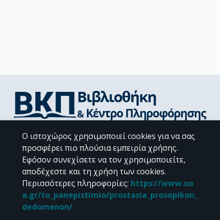
Διεύθυνση Βιβλιοθήκης & Κέντρου Πληροφόρησης
Ο ιστοχώρος χρησιμοποιεί cookies για να σας
Βιβλιοθήκες Σχολών του ΕΚΠΑ
προσφέρει πιο πλούσια εμπειρία χρήσης.
Υπολογιστικό Κέντρο Βιβλιοθηκών
Εφόσον συνεχίσετε να τον χρησιμοποιείτε,
Επικοινωνία / Helpdesk
αποδέχεστε και τη χρήση των cookies.
Περισσότερες πληροφορίες
:
https://www.uo
a.gr/to_panepistimio/prostasia_prosopikon_
dedomenon/