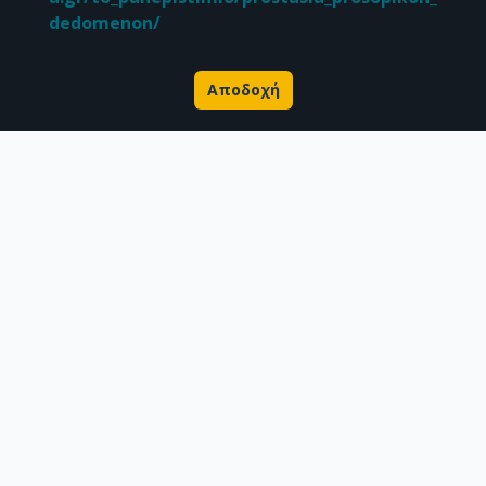
dedomenon/
Αποδοχή
Σχετικά με την Πέργαμο
Επιστημονικές δημοσιεύσεις
Ερευνητικά δεδομένα
Διδακτορικές διατριβές & Γκρίζα βιβλιογραφία
Προφίλ Ερευνητή
CC BY-NC 4.0
Εκτός αν αναφέρεται διαφορετικά, το υλικό της "Περγάμου" διατίθεται
υπό τους όρους της
CC BY-NC 4.0
άδειας Creative Commons
.