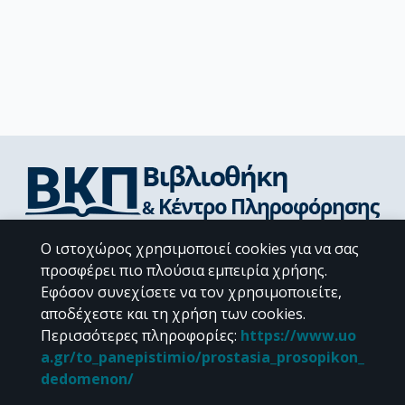
Διεύθυνση Βιβλιοθήκης & Κέντρου Πληροφόρησης
Ο ιστοχώρος χρησιμοποιεί cookies για να σας
Βιβλιοθήκες Σχολών του ΕΚΠΑ
προσφέρει πιο πλούσια εμπειρία χρήσης.
Υπολογιστικό Κέντρο Βιβλιοθηκών
Εφόσον συνεχίσετε να τον χρησιμοποιείτε,
Επικοινωνία / Helpdesk
αποδέχεστε και τη χρήση των cookies.
Περισσότερες πληροφορίες
:
https://www.uo
a.gr/to_panepistimio/prostasia_prosopikon_
dedomenon/