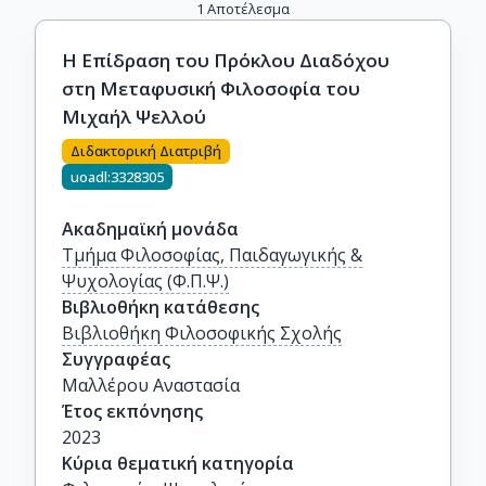
1
Αποτέλεσμα
Η Επίδραση του Πρόκλου Διαδόχου
στη Μεταφυσική Φιλοσοφία του
Μιχαήλ Ψελλού
Διδακτορική Διατριβή
uoadl:3328305
Ακαδημαϊκή μονάδα
Τμήμα Φιλοσοφίας, Παιδαγωγικής &
Ψυχολογίας (Φ.Π.Ψ.)
Βιβλιοθήκη κατάθεσης
Βιβλιοθήκη Φιλοσοφικής Σχολής
Συγγραφέας
Μαλλέρου Αναστασία
Έτος εκπόνησης
2023
Κύρια θεματική κατηγορία