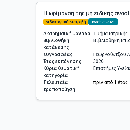
Η ωρίμανση της μη ειδικής ανοσ
Διδακτορική Διατριβή
uoadl:2928469
Ακαδημαϊκή μονάδα
Τμήμα Ιατρικής
Βιβλιοθήκη
Βιβλιοθήκη Επι
κατάθεσης
Συγγραφέας
Γεωργούντζου Α
Έτος εκπόνησης
2020
Κύρια θεματική
Επιστήμες Υγεία
κατηγορία
Τελευταία
πριν από 1 έτος
τροποποίηση