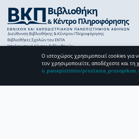
Διεύθυνση Βιβλιοθήκης & Κέντρου Πληροφόρησης
Βιβλιοθήκες Σχολών του ΕΚΠΑ
Υπολογιστικό Κέντρο Βιβλιοθηκών
Επικοινωνία / Helpdesk
Ο ιστοχώρος χρησιμοποιεί cookies για ν
τον χρησιμοποιείτε, αποδέχεστε και τη 
o_panepistimio/prostasia_prosopiko
CC BY-NC 4.0
Εκτός αν αναφέρεται διαφορετικά, το υλικό της "Περγάμου" διατίθεται 