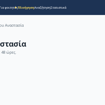
Για φοιτητές
Πλοήγηση
Αναζήτηση
Στατιστικά
ου Αναστασία
στασία
 48 ώρες
.