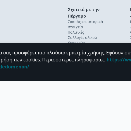
Σχετικά με την
Πέργαμο
Σκοπός και ιστορικά
στοιχεία
Πολιτικές
Συλλογές υλικού
Υπηρεσίες
Βέλτιστες πρακτικές
α σας προσφέρει πιο πλούσια εμπειρία χρήσης. Εφόσον συ
Ανοικτή επιστήμη
Διεθνή πρότυπα &
χρήση των cookies.
Περισσότερες πληροφορίες
:
https://w
διαλειτουργικότητα
n_dedomenon/
Προσωπικά δεδομένα
Συχνές ερωτήσεις
Επικοινωνία
υπό τους όρους της
CC BY-NC 4.0
άδειας Creative Commons
.