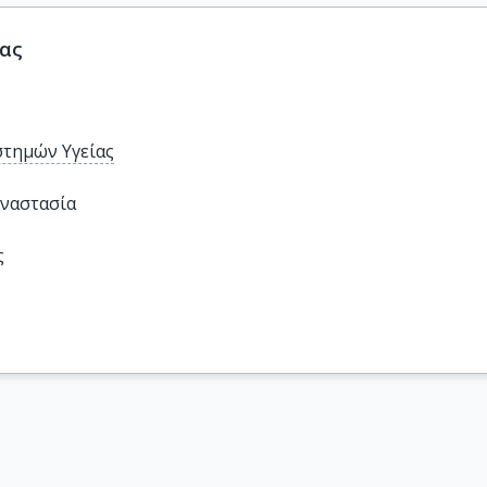
ίας
στημών Υγείας
ναστασία
ς