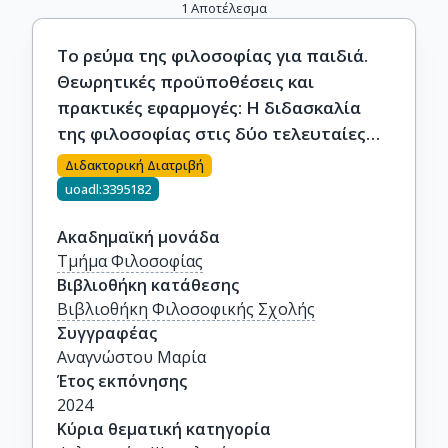
1
Αποτέλεσμα
Το ρεύμα της φιλοσοφίας για παιδιά.
Θεωρητικές προϋποθέσεις και
πρακτικές εφαρμογές: Η διδασκαλία
της φιλοσοφίας στις δύο τελευταίες
τάξεις του Δημοτικού μέσω
Διδακτορική Διατριβή
διαθεματικών προσεγγίσεων και της
uoadl:3395182
δραματικής τέχνης.
Ακαδημαϊκή μονάδα
Τμήμα Φιλοσοφίας
Βιβλιοθήκη κατάθεσης
Βιβλιοθήκη Φιλοσοφικής Σχολής
Συγγραφέας
Αναγνώστου Mαρία
Έτος εκπόνησης
2024
Κύρια θεματική κατηγορία