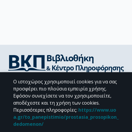
Διεύθυνση Βιβλιοθήκης & Κέντρου Πληροφόρησης
Ο ιστοχώρος χρησιμοποιεί cookies για να σας
Βιβλιοθήκες Σχολών του ΕΚΠΑ
προσφέρει πιο πλούσια εμπειρία χρήσης.
Υπολογιστικό Κέντρο Βιβλιοθηκών
Εφόσον συνεχίσετε να τον χρησιμοποιείτε,
Επικοινωνία / Helpdesk
αποδέχεστε και τη χρήση των cookies.
Περισσότερες πληροφορίες
:
https://www.uo
a.gr/to_panepistimio/prostasia_prosopikon_
dedomenon/