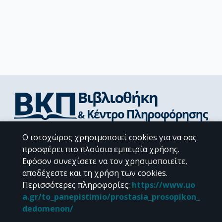
Διεύθυνση Βιβλιοθήκης & Κέντρου Πληροφόρησης
Ο ιστοχώρος χρησιμοποιεί cookies για να σας
Βιβλιοθήκες Σχολών του ΕΚΠΑ
προσφέρει πιο πλούσια εμπειρία χρήσης.
Υπολογιστικό Κέντρο Βιβλιοθηκών
Εφόσον συνεχίσετε να τον χρησιμοποιείτε,
Επικοινωνία / Helpdesk
αποδέχεστε και τη χρήση των cookies.
Περισσότερες πληροφορίες
:
https://www.uo
a.gr/to_panepistimio/prostasia_prosopikon_
dedomenon/