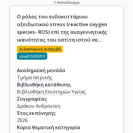
1
Αποτέλεσμα
Ο ρόλος του ενδοκυττάριου
οξειδωτικού stress (reactive oxygen
species- ROS) επί της αναγεννητικής
ικανότητας του οστίτη ιστού σε
συνθήκες διατατικής οστεογένεσης
Διδακτορική Διατριβή
uoadl:5320313
Ακαδημαϊκή μονάδα
Τμήμα Ιατρικής
Βιβλιοθήκη κατάθεσης
Βιβλιοθήκη Επιστημών Υγείας
Συγγραφέας
Δράκου Ανδρονίκη
Έτος εκπόνησης
2026
Κύρια θεματική κατηγορία