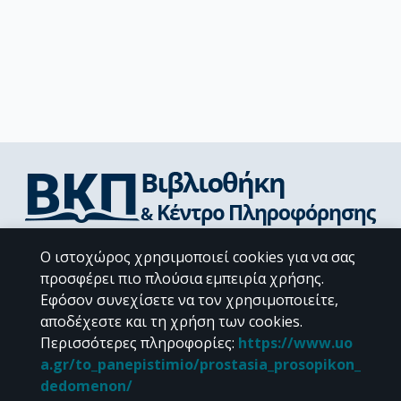
Διεύθυνση Βιβλιοθήκης & Κέντρου Πληροφόρησης
Ο ιστοχώρος χρησιμοποιεί cookies για να σας
Βιβλιοθήκες Σχολών του ΕΚΠΑ
προσφέρει πιο πλούσια εμπειρία χρήσης.
Υπολογιστικό Κέντρο Βιβλιοθηκών
Εφόσον συνεχίσετε να τον χρησιμοποιείτε,
Επικοινωνία / Helpdesk
αποδέχεστε και τη χρήση των cookies.
Περισσότερες πληροφορίες
:
https://www.uo
a.gr/to_panepistimio/prostasia_prosopikon_
dedomenon/