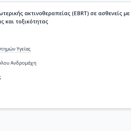
τερικής ακτινοθεραπείας (EBRT) σε ασθενείς με
ς και τοξικότητας
στημών Υγείας
ύλου Ανδρομάχη
ς