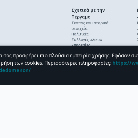
Σχετικά με την
Πέργαμο
Σκοπός και ιστορικά
στοιχεία
Πολιτικές
Συλλογές υλικού
Υπηρεσίες
Βέλτιστες πρακτικές
α σας προσφέρει πιο πλούσια εμπειρία χρήσης. Εφόσον συ
Ανοικτή επιστήμη
Διεθνή πρότυπα &
χρήση των cookies.
Περισσότερες πληροφορίες
:
https://w
διαλειτουργικότητα
n_dedomenon/
Προσωπικά δεδομένα
Συχνές ερωτήσεις
Επικοινωνία
υπό τους όρους της
CC BY-NC 4.0
άδειας Creative Commons
.