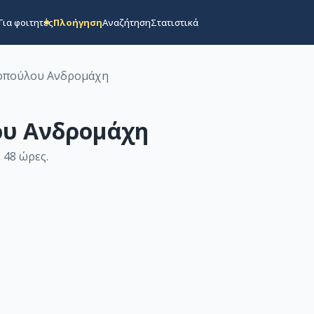
Για φοιτητές
Πλοήγηση
Αναζήτηση
Στατιστικά
οπούλου Ανδρομάχη
ου Ανδρομάχη
 48 ώρες
.