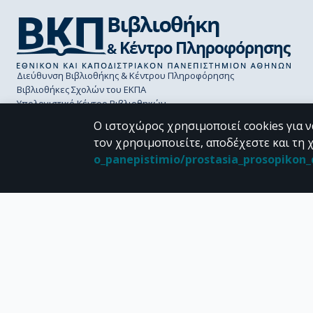
Διεύθυνση Βιβλιοθήκης & Κέντρου Πληροφόρησης
Βιβλιοθήκες Σχολών του ΕΚΠΑ
Υπολογιστικό Κέντρο Βιβλιοθηκών
Επικοινωνία / Helpdesk
Ο ιστοχώρος χρησιμοποιεί cookies για ν
τον χρησιμοποιείτε, αποδέχεστε και τη 
o_panepistimio/prostasia_prosopiko
CC BY-NC 4.0
Εκτός αν αναφέρεται διαφορετικά, το υλικό της "Περγάμου" διατίθεται 