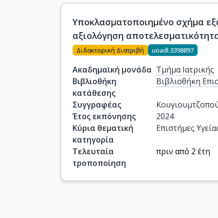
Υποκλασματοποιημένο σχήμα εξω
αξιολόγηση αποτελεσματικότητα
Διδακτορική Διατριβή
uoadl:3398897
Ακαδημαϊκή μονάδα
Τμήμα Ιατρικής
Βιβλιοθήκη
Βιβλιοθήκη Επι
κατάθεσης
Συγγραφέας
Κουγιουμτζοπο
Έτος εκπόνησης
2024
Κύρια θεματική
Επιστήμες Υγεία
κατηγορία
Τελευταία
πριν από 2 έτη
τροποποίηση