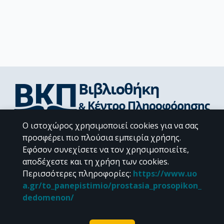
Ο ιστοχώρος χρησιμοποιεί cookies για να σας
Διεύθυνση Βιβλιοθήκης & Κέντρου Πληροφόρησης
προσφέρει πιο πλούσια εμπειρία χρήσης.
Βιβλιοθήκες Σχολών του ΕΚΠΑ
Εφόσον συνεχίσετε να τον χρησιμοποιείτε,
Υπολογιστικό Κέντρο Βιβλιοθηκών
αποδέχεστε και τη χρήση των cookies.
Επικοινωνία / Helpdesk
Περισσότερες πληροφορίες
:
https://www.uo
a.gr/to_panepistimio/prostasia_prosopikon_
dedomenon/