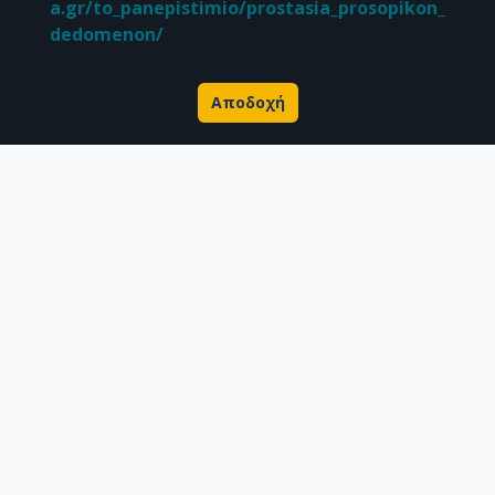
a.gr/to_panepistimio/prostasia_prosopikon_
dedomenon/
Αποδοχή
Σχετικά με την Πέργαμο
Επιστημονικές δημοσιεύσεις
Ερευνητικά δεδομένα
Διδακτορικές διατριβές & Γκρίζα βιβλιογραφία
Προφίλ Ερευνητή
CC BY-NC 4.0
Εκτός αν αναφέρεται διαφορετικά, το υλικό της "Περγάμου" διατίθεται
υπό τους όρους της
CC BY-NC 4.0
άδειας Creative Commons
.