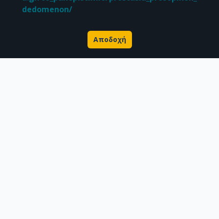
dedomenon/
Αποδοχή
Σχετικά με την Πέργαμο
Επιστημονικές δημοσιεύσεις
Ερευνητικά δεδομένα
Διδακτορικές διατριβές & Γκρίζα βιβλιογραφία
Προφίλ Ερευνητή
CC BY-NC 4.0
Εκτός αν αναφέρεται διαφορετικά, το υλικό της "Περγάμου" διατίθεται
υπό τους όρους της
CC BY-NC 4.0
άδειας Creative Commons
.