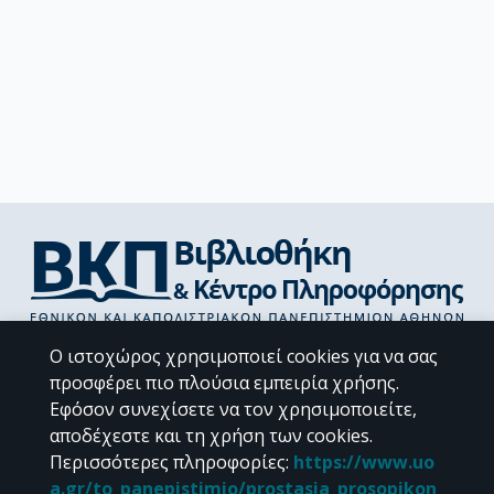
Διεύθυνση Βιβλιοθήκης & Κέντρου Πληροφόρησης
Ο ιστοχώρος χρησιμοποιεί cookies για να σας
Βιβλιοθήκες Σχολών του ΕΚΠΑ
προσφέρει πιο πλούσια εμπειρία χρήσης.
Υπολογιστικό Κέντρο Βιβλιοθηκών
Εφόσον συνεχίσετε να τον χρησιμοποιείτε,
Επικοινωνία / Helpdesk
αποδέχεστε και τη χρήση των cookies.
Περισσότερες πληροφορίες
:
https://www.uo
a.gr/to_panepistimio/prostasia_prosopikon_