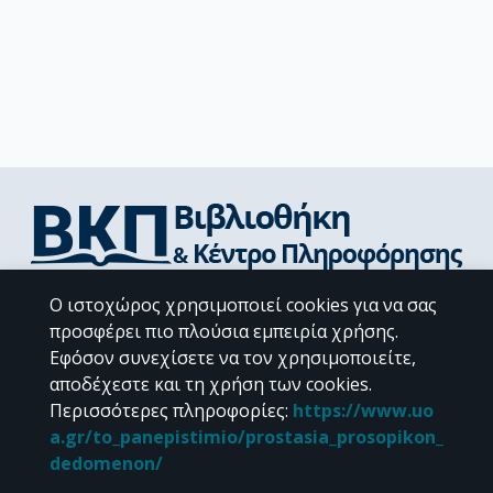
Διεύθυνση Βιβλιοθήκης & Κέντρου Πληροφόρησης
Ο ιστοχώρος χρησιμοποιεί cookies για να σας
Βιβλιοθήκες Σχολών του ΕΚΠΑ
προσφέρει πιο πλούσια εμπειρία χρήσης.
Υπολογιστικό Κέντρο Βιβλιοθηκών
Εφόσον συνεχίσετε να τον χρησιμοποιείτε,
Επικοινωνία / Helpdesk
αποδέχεστε και τη χρήση των cookies.
Περισσότερες πληροφορίες
:
https://www.uo
a.gr/to_panepistimio/prostasia_prosopikon_
dedomenon/