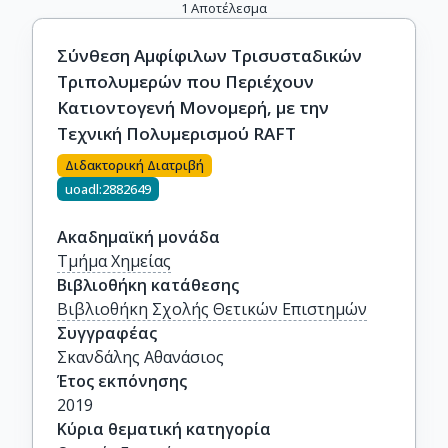
1
Αποτέλεσμα
Σύνθεση Αμφίφιλων Τρισυσταδικών
Τριπολυμερών που Περιέχουν
Κατιοντογενή Μονομερή, με την
Τεχνική Πολυμερισμού RAFT
Διδακτορική Διατριβή
uoadl:2882649
Ακαδημαϊκή μονάδα
Τμήμα Χημείας
Βιβλιοθήκη κατάθεσης
Βιβλιοθήκη Σχολής Θετικών Επιστημών
Συγγραφέας
Σκανδάλης Αθανάσιος
Έτος εκπόνησης
2019
Κύρια θεματική κατηγορία