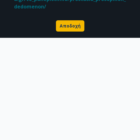
dedomenon/
Αποδοχή
Σχετικά με την Πέργαμο
Επιστημονικές δημοσιεύσεις
Ερευνητικά δεδομένα
Διδακτορικές διατριβές & Γκρίζα βιβλιογραφία
Προφίλ Ερευνητή
CC BY-NC 4.0
Εκτός αν αναφέρεται διαφορετικά, το υλικό της "Περγάμου" διατίθεται
υπό τους όρους της
CC BY-NC 4.0
άδειας Creative Commons
.