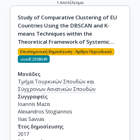
1
Αποτέλεσμα
Study of Comparative Clustering of EU
Countries Using the DBSCAN and K-
means Techniques within the
Theoretical Framework of Systemic
Geopolitical Analysis
Επιστημονική δημοσίευση - Άρθρο Περιοδικού
uoadl:2938049
Μονάδες
Τμήμα Τουρκικών Σπουδών και
Σύγχρονων Ασιατικών Σπουδών
Συγγραφείς
Ioannis Mazis

Alexandros Stogiannos

Ilıas Savvas
Έτος δημοσίευσης
2017