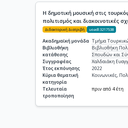
Η δημοτική μουσική στις τουρκό
πολιτισμός και διακοινοτικές σχ
Διδακτορική Διατριβή
uoadl:3217538
Ακαδημαϊκή μονάδα
Τμήμα Τουρκικώ
Βιβλιοθήκη
Βιβλιοθήκη Πολ
κατάθεσης
Σπουδών και Σύ
Συγγραφέας
Χαλδαιάκη Ευαγγ
Έτος εκπόνησης
2022
Κύρια θεματική
Κοινωνικές, Πολ
κατηγορία
Τελευταία
πριν από 4 έτη
τροποποίηση