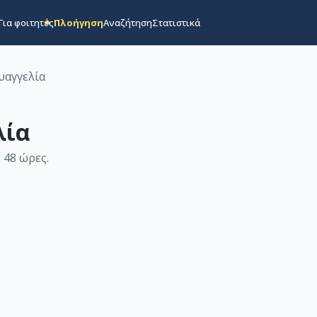
Για φοιτητές
Πλοήγηση
Αναζήτηση
Στατιστικά
υαγγελία
λία
 48 ώρες
.