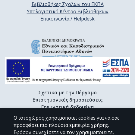
Βιβλιοθήκες Σχολών του ΕΚΠΑ
Υπολογιστικό Κέντρο Βιβλιοθηκών
Επικοινωνία / Helpdesk
Σχετικά με την Πέργαμο
Επιστημονικές δημοσιεύσεις
Ερευνητικά δεδομένα
Διδακτορικές διατριβές & Γκρίζα βιβλιογραφία
Ο ιστοχώρος χρησιμοποιεί cookies για να σας
Προφίλ Ερευνητή
προσφέρει πιο πλούσια εμπειρία χρήσης.
Εφόσον συνεχίσετε να τον χρησιμοποιείτε,