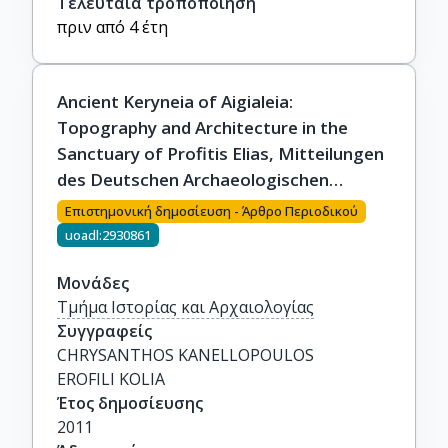
Τελευταία τροποποίηση
πριν από 4 έτη
Ancient Keryneia of Aigialeia:
Topography and Architecture in the
Sanctuary of Profitis Elias, Mitteilungen
des Deutschen Archaeologischen
Instituts. Athenische Abteilung 126
Επιστημονική δημοσίευση - Άρθρο Περιοδικού
(2011) 137-174
uoadl:2930861
Μονάδες
Τμήμα Ιστορίας και Αρχαιολογίας
Συγγραφείς
CHRYSANTHOS KANELLOPOULOS

EROFILI KOLIA
Έτος δημοσίευσης
2011