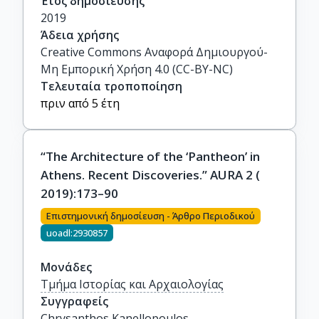
Έτος δημοσίευσης
2019
Άδεια χρήσης
Creative Commons Αναφορά Δημιουργού-
Μη Εμπορική Χρήση 4.0 (CC-BY-NC)
Τελευταία τροποποίηση
πριν από 5 έτη
“The Architecture of the ‘Pantheon’ in
Athens. Recent Discoveries.” AURA 2 (
2019):173–90
Επιστημονική δημοσίευση - Άρθρο Περιοδικού
uoadl:2930857
Μονάδες
Τμήμα Ιστορίας και Αρχαιολογίας
Συγγραφείς
Chrysanthos Kanellopoulos