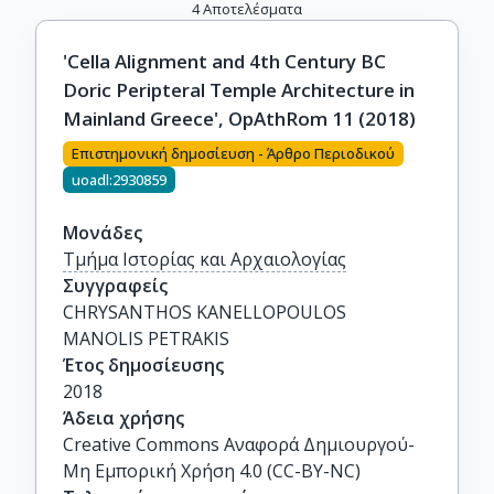
4
Αποτελέσματα
'Cella Alignment and 4th Century BC
Doric Peripteral Temple Architecture in
Mainland Greece', OpAthRom 11 (2018)
Επιστημονική δημοσίευση - Άρθρο Περιοδικού
uoadl:2930859
Μονάδες
Τμήμα Ιστορίας και Αρχαιολογίας
Συγγραφείς
CHRYSANTHOS KANELLOPOULOS

MANOLIS PETRAKIS
Έτος δημοσίευσης
2018
Άδεια χρήσης
Creative Commons Αναφορά Δημιουργού-
Μη Εμπορική Χρήση 4.0 (CC-BY-NC)