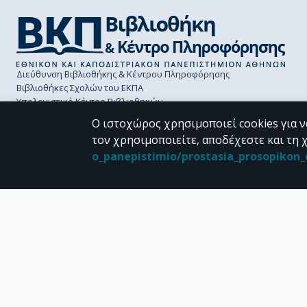
Διεύθυνση Βιβλιοθήκης & Κέντρου Πληροφόρησης
Βιβλιοθήκες Σχολών του ΕΚΠΑ
Υπολογιστικό Κέντρο Βιβλιοθηκών
Επικοινωνία / Helpdesk
Ο ιστοχώρος χρησιμοποιεί cookies για ν
τον χρησιμοποιείτε, αποδέχεστε και τη 
o_panepistimio/prostasia_prosopiko
CC BY-NC 4.0
Εκτός αν αναφέρεται διαφορετικά, το υλικό της "Περγάμου" διατίθεται 