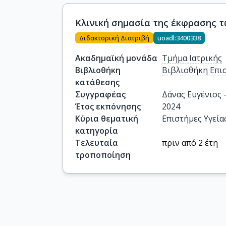
Κλινική σημασία της έκφρασης τ
Διδακτορική Διατριβή
uoadl:3400338
Ακαδημαϊκή μονάδα
Τμήμα Ιατρικής
Βιβλιοθήκη
Βιβλιοθήκη Επι
κατάθεσης
Συγγραφέας
Δάνας Ευγένιος 
Έτος εκπόνησης
2024
Κύρια θεματική
Επιστήμες Υγεία
κατηγορία
Τελευταία
πριν από 2 έτη
τροποποίηση