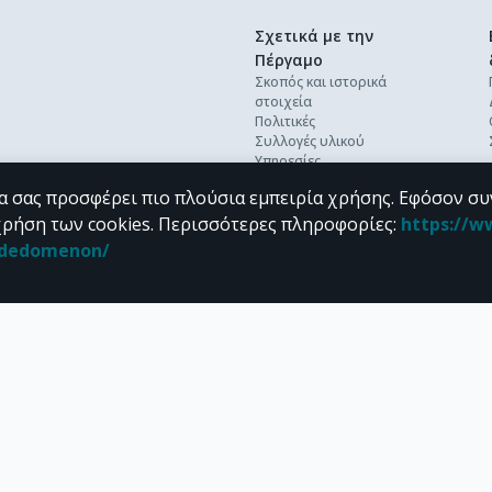
Σχετικά με την
Πέργαμο
Σκοπός και ιστορικά
στοιχεία
Πολιτικές
Συλλογές υλικού
Υπηρεσίες
Βέλτιστες πρακτικές
α σας προσφέρει πιο πλούσια εμπειρία χρήσης. Εφόσον συ
Ανοικτή επιστήμη
Διεθνή πρότυπα &
χρήση των cookies.
Περισσότερες πληροφορίες
:
https://w
διαλειτουργικότητα
n_dedomenon/
Προσωπικά δεδομένα
Συχνές ερωτήσεις
Επικοινωνία
υπό τους όρους της
CC BY-NC 4.0
άδειας Creative Commons
.