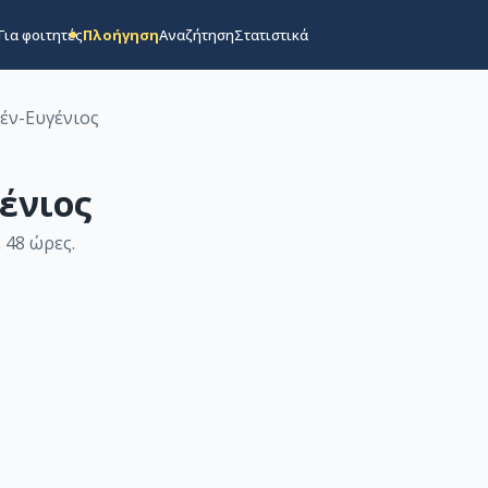
Για φοιτητές
Πλοήγηση
Αναζήτηση
Στατιστικά
έν-Ευγένιος
ένιος
 48 ώρες
.