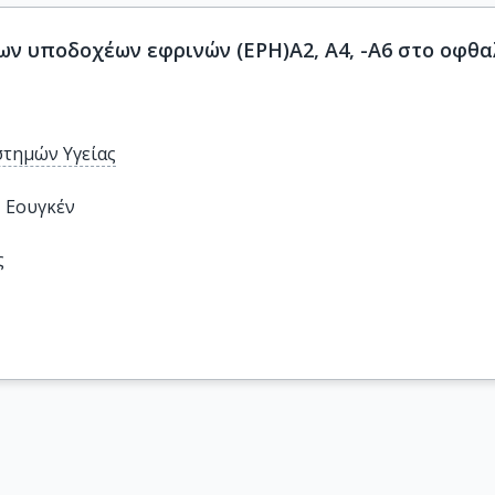
ων υποδοχέων εφρινών (EPH)A2, A4, -A6 στο οφθ
στημών Υγείας
- Εουγκέν
ς