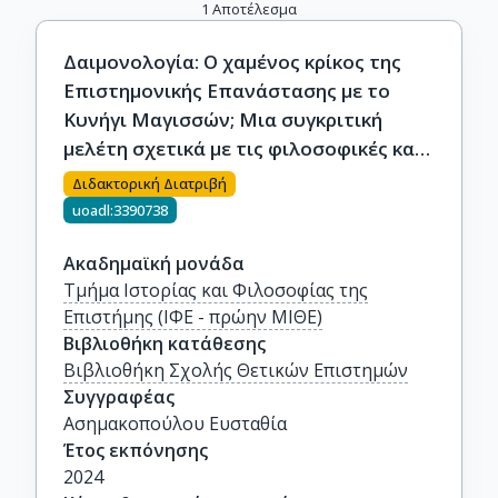
1
Αποτέλεσμα
Δαιμονολογία: Ο χαμένος κρίκος της
Επιστημονικής Επανάστασης με το
Κυνήγι Μαγισσών; Μια συγκριτική
μελέτη σχετικά με τις φιλοσοφικές και
δαιμονολογικές θέσεις του εμπειριστή
Διδακτορική Διατριβή
Joseph Glanvill
uoadl:3390738
Ακαδημαϊκή μονάδα
Τμήμα Ιστορίας και Φιλοσοφίας της
Επιστήμης (ΙΦΕ - πρώην ΜΙΘΕ)
Βιβλιοθήκη κατάθεσης
Βιβλιοθήκη Σχολής Θετικών Επιστημών
Συγγραφέας
Ασημακοπούλου Ευσταθία
Έτος εκπόνησης
2024