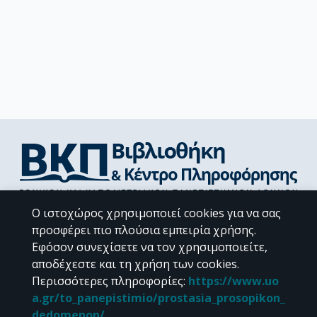
Διεύθυνση Βιβλιοθήκης & Κέντρου Πληροφόρησης
Ο ιστοχώρος χρησιμοποιεί cookies για να σας
Βιβλιοθήκες Σχολών του ΕΚΠΑ
προσφέρει πιο πλούσια εμπειρία χρήσης.
Υπολογιστικό Κέντρο Βιβλιοθηκών
Εφόσον συνεχίσετε να τον χρησιμοποιείτε,
Επικοινωνία / Helpdesk
αποδέχεστε και τη χρήση των cookies.
Περισσότερες πληροφορίες
:
https://www.uo
a.gr/to_panepistimio/prostasia_prosopikon_
dedomenon/