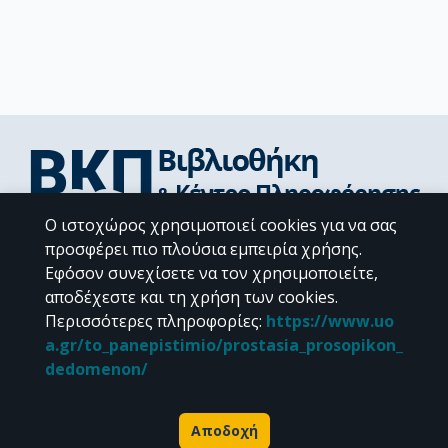
Ο ιστοχώρος χρησιμοποιεί cookies για να σας
Διεύθυνση Βιβλιοθήκης & Κέντρου Πληροφόρησης
προσφέρει πιο πλούσια εμπειρία χρήσης.
Βιβλιοθήκες Σχολών του ΕΚΠΑ
Εφόσον συνεχίσετε να τον χρησιμοποιείτε,
Υπολογιστικό Κέντρο Βιβλιοθηκών
αποδέχεστε και τη χρήση των cookies.
Επικοινωνία / Helpdesk
Περισσότερες πληροφορίες
:
https://www.uo
a.gr/to_panepistimio/prostasia_prosopikon_
dedomenon/
Αποδοχή