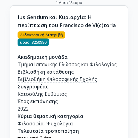
1
Αποτέλεσμα
Ius Gentium και Κυριαρχία: Η
περίπτωση του Francisco de Vi(c)toria
Διδακτορική Διατριβή
uoadl:3250980
Ακαδημαϊκή μονάδα
Τμήμα Ισπανικής Γλώσσας και Φιλολογίας
Βιβλιοθήκη κατάθεσης
Βιβλιοθήκη Φιλοσοφικής Σχολής
Συγγραφέας
Κατσούλης Ευθύμιος
Έτος εκπόνησης
2022
Κύρια θεματική κατηγορία
Φιλοσοφία- Ψυχολογία
Τελευταία τροποποίηση