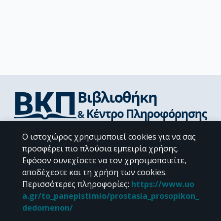
Διεύθυνση Βιβλιοθήκης & Κέντρου Πληροφόρησης
Ο ιστοχώρος χρησιμοποιεί cookies για να σας
Βιβλιοθήκες Σχολών του ΕΚΠΑ
προσφέρει πιο πλούσια εμπειρία χρήσης.
Υπολογιστικό Κέντρο Βιβλιοθηκών
Εφόσον συνεχίσετε να τον χρησιμοποιείτε,
Επικοινωνία / Helpdesk
αποδέχεστε και τη χρήση των cookies.
Περισσότερες πληροφορίες
:
https://www.uo
a.gr/to_panepistimio/prostasia_prosopikon_
dedomenon/