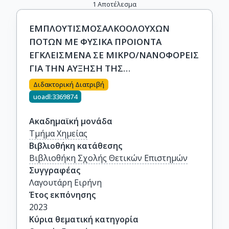
1
Αποτέλεσμα
ΕΜΠΛΟΥΤΙΣΜΟΣΑΛΚΟΟΛΟΥΧΩΝ
ΠΟΤΩΝ ΜΕ ΦΥΣΙΚΑ ΠΡΟΙΟΝΤΑ
ΕΓΚΛΕΙΣΜΕΝΑ ΣΕ ΜΙΚΡΟ/ΝΑΝΟΦΟΡΕΙΣ
ΓΙΑ ΤΗΝ ΑΥΞΗΣΗ ΤΗΣ
ΠΡΟΣΤΙΘΕΜΕΝΗΣ ΑΞΙΑΣ ΤΟΥ ΤΕΛΙΚΟΥ
Διδακτορική Διατριβή
ΠΡΟΙΟΝΤΟΣ
uoadl:3369874
Ακαδημαϊκή μονάδα
Τμήμα Χημείας
Βιβλιοθήκη κατάθεσης
Βιβλιοθήκη Σχολής Θετικών Επιστημών
Συγγραφέας
Λαγουτάρη Ειρήνη
Έτος εκπόνησης
2023
Κύρια θεματική κατηγορία