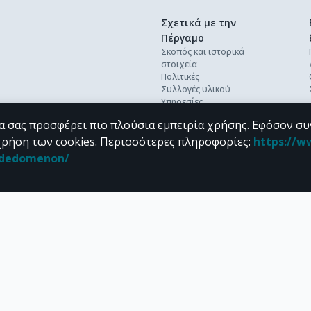
Σχετικά με την
Πέργαμο
Σκοπός και ιστορικά
στοιχεία
Πολιτικές
Συλλογές υλικού
Υπηρεσίες
Βέλτιστες πρακτικές
α σας προσφέρει πιο πλούσια εμπειρία χρήσης. Εφόσον συ
Ανοικτή επιστήμη
Διεθνή πρότυπα &
χρήση των cookies.
Περισσότερες πληροφορίες
:
https://w
διαλειτουργικότητα
n_dedomenon/
Προσωπικά δεδομένα
Συχνές ερωτήσεις
Επικοινωνία
υπό τους όρους της
CC BY-NC 4.0
άδειας Creative Commons
.