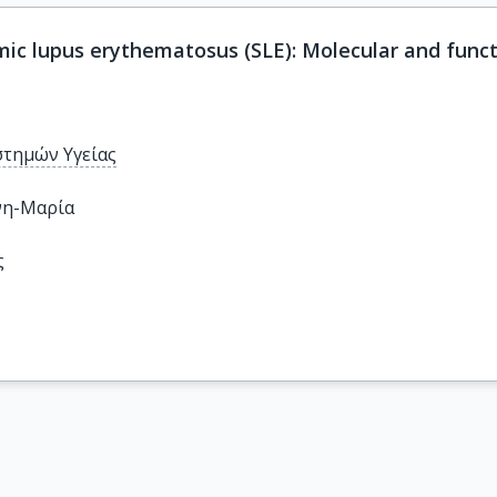
ic lupus erythematosus (SLE): Molecular and funct
στημών Υγείας
νη-Μαρία
ς