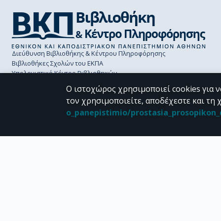
Διεύθυνση Βιβλιοθήκης & Κέντρου Πληροφόρησης
Βιβλιοθήκες Σχολών του ΕΚΠΑ
Υπολογιστικό Κέντρο Βιβλιοθηκών
Επικοινωνία / Helpdesk
Ο ιστοχώρος χρησιμοποιεί cookies για ν
τον χρησιμοποιείτε, αποδέχεστε και τη 
o_panepistimio/prostasia_prosopiko
CC BY-NC 4.0
Εκτός αν αναφέρεται διαφορετικά, το υλικό της "Περγάμου" διατίθεται 