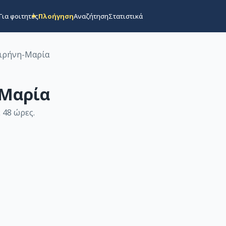
Για φοιτητές
Πλοήγηση
Αναζήτηση
Στατιστικά
Ειρήνη-Μαρία
-Μαρία
 48 ώρες
.