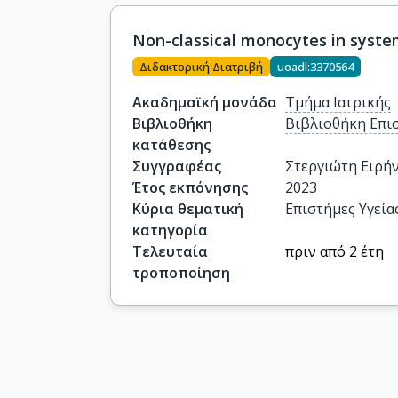
Non-classical monocytes in system
Διδακτορική Διατριβή
uoadl:3370564
Ακαδημαϊκή μονάδα
Τμήμα Ιατρικής
Βιβλιοθήκη
Βιβλιοθήκη Επι
κατάθεσης
Συγγραφέας
Στεργιώτη Ειρή
Έτος εκπόνησης
2023
Κύρια θεματική
Επιστήμες Υγεία
κατηγορία
Τελευταία
πριν από 2 έτη
τροποποίηση