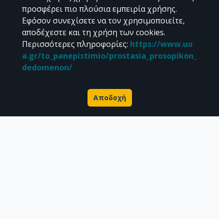
προσφέρει πιο πλούσια εμπειρία χρήσης.
Εφόσον συνεχίσετε να τον χρησιμοποιείτε,
αποδέχεστε και τη χρήση των cookies.
Διεύθυνση Βιβλιοθήκης & Κέντρου Πληροφόρησης
Περισσότερες πληροφορίες
:
https://www.uo
Βιβλιοθήκες Σχολών του ΕΚΠΑ
a.gr/to_panepistimio/prostasia_prosopikon_
Υπολογιστικό Κέντρο Βιβλιοθηκών
dedomenon/
Επικοινωνία / Helpdesk
Αποδοχή
Σχετικά με την Πέργαμο
Επιστημονικές δημοσιεύσεις
Ερευνητικά δεδομένα