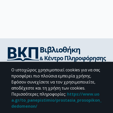
Διεύθυνση Βιβλιοθήκης & Κέντρου Πληροφόρησης
Ο ιστοχώρος χρησιμοποιεί cookies για να σας
Βιβλιοθήκες Σχολών του ΕΚΠΑ
προσφέρει πιο πλούσια εμπειρία χρήσης.
Υπολογιστικό Κέντρο Βιβλιοθηκών
Εφόσον συνεχίσετε να τον χρησιμοποιείτε,
Επικοινωνία / Helpdesk
αποδέχεστε και τη χρήση των cookies.
Περισσότερες πληροφορίες
:
https://www.uo
a.gr/to_panepistimio/prostasia_prosopikon_
dedomenon/