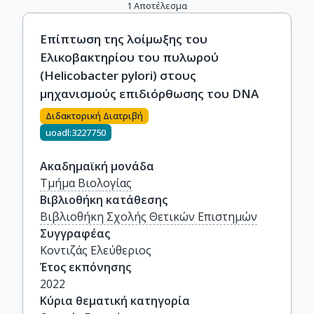
1
Αποτέλεσμα
Επίπτωση της λοίμωξης του
Ελικοβακτηρίου του πυλωρού
(Helicobacter pylori) στους
μηχανισμούς επιδιόρθωσης του DNA
Διδακτορική Διατριβή
uoadl:3227750
Ακαδημαϊκή μονάδα
Τμήμα Βιολογίας
Βιβλιοθήκη κατάθεσης
Βιβλιοθήκη Σχολής Θετικών Επιστημών
Συγγραφέας
Κοντιζάς Ελεύθεριος
Έτος εκπόνησης
2022
Κύρια θεματική κατηγορία