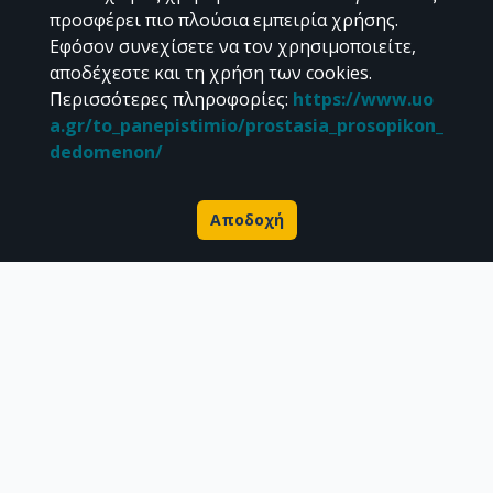
προσφέρει πιο πλούσια εμπειρία χρήσης.
Εφόσον συνεχίσετε να τον χρησιμοποιείτε,
αποδέχεστε και τη χρήση των cookies.
Διεύθυνση Βιβλιοθήκης & Κέντρου Πληροφόρησης
Περισσότερες πληροφορίες
:
https://www.uo
Βιβλιοθήκες Σχολών του ΕΚΠΑ
a.gr/to_panepistimio/prostasia_prosopikon_
Υπολογιστικό Κέντρο Βιβλιοθηκών
dedomenon/
Επικοινωνία / Helpdesk
Αποδοχή
Σχετικά με την Πέργαμο
Επιστημονικές δημοσιεύσεις
Ερευνητικά δεδομένα