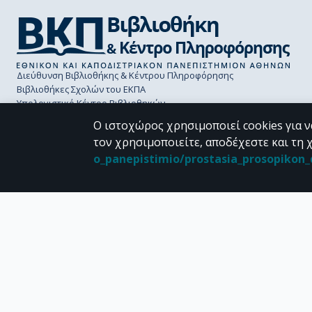
Διεύθυνση Βιβλιοθήκης & Κέντρου Πληροφόρησης
Βιβλιοθήκες Σχολών του ΕΚΠΑ
Υπολογιστικό Κέντρο Βιβλιοθηκών
Επικοινωνία / Helpdesk
Ο ιστοχώρος χρησιμοποιεί cookies για ν
τον χρησιμοποιείτε, αποδέχεστε και τη 
o_panepistimio/prostasia_prosopiko
CC BY-NC 4.0
Εκτός αν αναφέρεται διαφορετικά, το υλικό της "Περγάμου" διατίθεται 