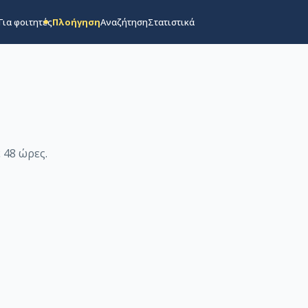
Για φοιτητές
Πλοήγηση
Αναζήτηση
Στατιστικά
 48 ώρες
.