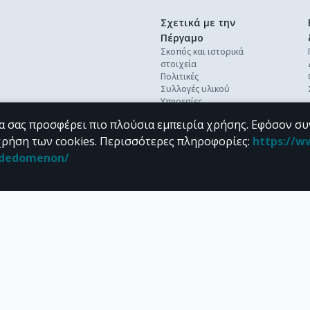
Σχετικά με την
Πέργαμο
Σκοπός και ιστορικά
στοιχεία
Πολιτικές
Συλλογές υλικού
Υπηρεσίες
Βέλτιστες πρακτικές
α σας προσφέρει πιο πλούσια εμπειρία χρήσης. Εφόσον συ
Ανοικτή επιστήμη
Διεθνή πρότυπα &
χρήση των cookies.
Περισσότερες πληροφορίες
:
https://w
διαλειτουργικότητα
n_dedomenon/
Προσωπικά δεδομένα
Συχνές ερωτήσεις
Επικοινωνία
υπό τους όρους της
CC BY-NC 4.0
άδειας Creative Commons
.