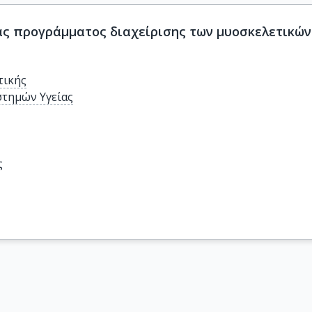
ς προγράμματος διαχείρισης των μυοσκελετικών
τικής
στημών Υγείας
ς