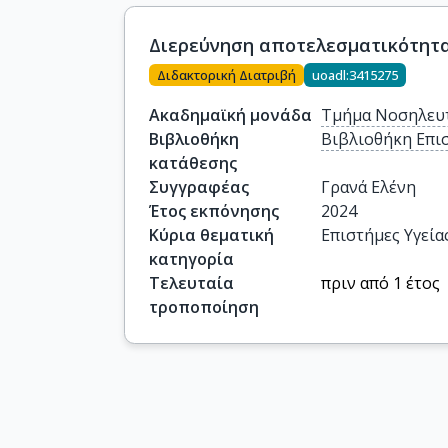
Διερεύνηση αποτελεσματικότητα
Διδακτορική Διατριβή
uoadl:3415275
Ακαδημαϊκή μονάδα
Τμήμα Νοσηλευ
Βιβλιοθήκη
Βιβλιοθήκη Επι
κατάθεσης
Συγγραφέας
Γρανά Ελένη
Έτος εκπόνησης
2024
Κύρια θεματική
Επιστήμες Υγεία
κατηγορία
Τελευταία
πριν από 1 έτος
τροποποίηση