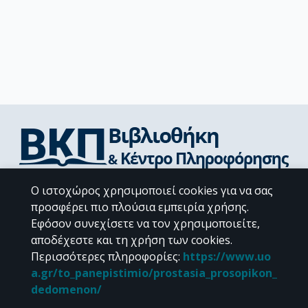
Διεύθυνση Βιβλιοθήκης & Κέντρου Πληροφόρησης
Ο ιστοχώρος χρησιμοποιεί cookies για να σας
Βιβλιοθήκες Σχολών του ΕΚΠΑ
προσφέρει πιο πλούσια εμπειρία χρήσης.
Υπολογιστικό Κέντρο Βιβλιοθηκών
Εφόσον συνεχίσετε να τον χρησιμοποιείτε,
Επικοινωνία / Helpdesk
αποδέχεστε και τη χρήση των cookies.
Περισσότερες πληροφορίες
:
https://www.uo
a.gr/to_panepistimio/prostasia_prosopikon_
dedomenon/