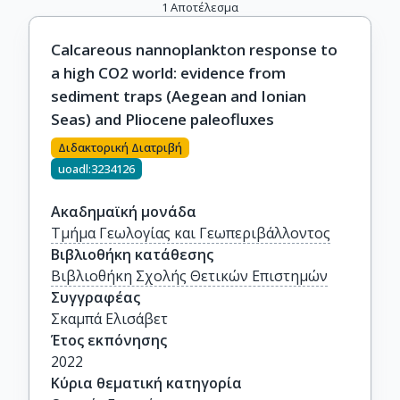
1
Αποτέλεσμα
Calcareous nannoplankton response to
a high CO2 world: evidence from
sediment traps (Aegean and Ionian
Seas) and Pliocene paleofluxes
Διδακτορική Διατριβή
uoadl:3234126
Ακαδημαϊκή μονάδα
Τμήμα Γεωλογίας και Γεωπεριβάλλοντος
Βιβλιοθήκη κατάθεσης
Βιβλιοθήκη Σχολής Θετικών Επιστημών
Συγγραφέας
Σκαμπά Ελισάβετ
Έτος εκπόνησης
2022
Κύρια θεματική κατηγορία