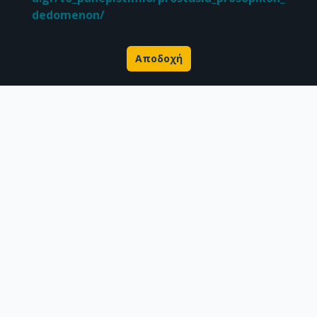
dedomenon/
Αποδοχή
Σχετικά με την Πέργαμο
Επιστημονικές δημοσιεύσεις
Ερευνητικά δεδομένα
Διδακτορικές διατριβές & Γκρίζα βιβλιογραφία
Προφίλ Ερευνητή
CC BY-NC 4.0
Εκτός αν αναφέρεται διαφορετικά, το υλικό της "Περγάμου" διατίθεται
υπό τους όρους της
CC BY-NC 4.0
άδειας Creative Commons
.