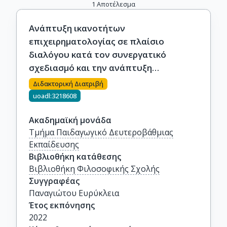
1
Αποτέλεσμα
Ανάπτυξη ικανοτήτων
επιχειρηματολογίας σε πλαίσιο
διαλόγου κατά τον συνεργατικό
σχεδιασμό και την ανάπτυξη
διαθεματικών ψηφιακών παιχνιδιών
Διδακτορική Διατριβή
uoadl:3218608
Ακαδημαϊκή μονάδα
Τμήμα Παιδαγωγικό Δευτεροβάθμιας
Εκπαίδευσης
Βιβλιοθήκη κατάθεσης
Βιβλιοθήκη Φιλοσοφικής Σχολής
Συγγραφέας
Παναγιώτου Ευρύκλεια
Έτος εκπόνησης
2022