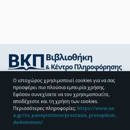
Διεύθυνση Βιβλιοθήκης & Κέντρου Πληροφόρησης
Ο ιστοχώρος χρησιμοποιεί cookies για να σας
Βιβλιοθήκες Σχολών του ΕΚΠΑ
προσφέρει πιο πλούσια εμπειρία χρήσης.
Υπολογιστικό Κέντρο Βιβλιοθηκών
Εφόσον συνεχίσετε να τον χρησιμοποιείτε,
Επικοινωνία / Helpdesk
αποδέχεστε και τη χρήση των cookies.
Περισσότερες πληροφορίες
:
https://www.uo
a.gr/to_panepistimio/prostasia_prosopikon_
dedomenon/