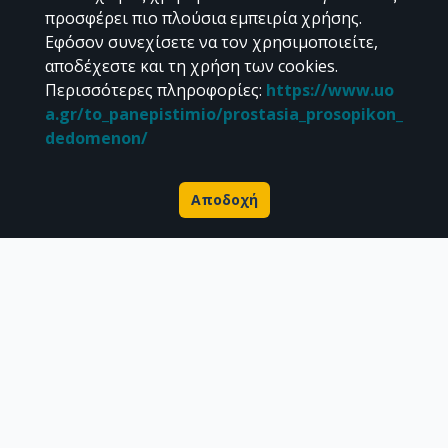
προσφέρει πιο πλούσια εμπειρία χρήσης.
Εφόσον συνεχίσετε να τον χρησιμοποιείτε,
αποδέχεστε και τη χρήση των cookies.
Διεύθυνση Βιβλιοθήκης & Κέντρου Πληροφόρησης
Περισσότερες πληροφορίες
:
https://www.uo
Βιβλιοθήκες Σχολών του ΕΚΠΑ
a.gr/to_panepistimio/prostasia_prosopikon_
Υπολογιστικό Κέντρο Βιβλιοθηκών
dedomenon/
Επικοινωνία / Helpdesk
Αποδοχή
Σχετικά με την Πέργαμο
Επιστημονικές δημοσιεύσεις
Ερευνητικά δεδομένα