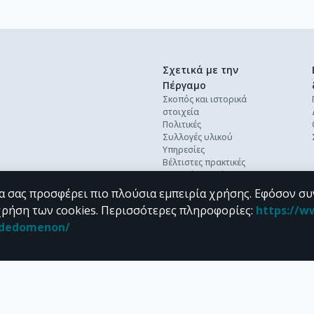
Σχετικά με την
Πέργαμο
Σκοπός και ιστορικά
στοιχεία
Πολιτικές
Συλλογές υλικού
Υπηρεσίες
Βέλτιστες πρακτικές
Ανοικτή επιστήμη
Διεθνή πρότυπα &
α σας προσφέρει πιο πλούσια εμπειρία χρήσης. Εφόσον συ
διαλειτουργικότητα
χρήση των cookies.
Περισσότερες πληροφορίες
:
https://w
Προσωπικά δεδομένα
n_dedomenon/
Συχνές ερωτήσεις
Επικοινωνία