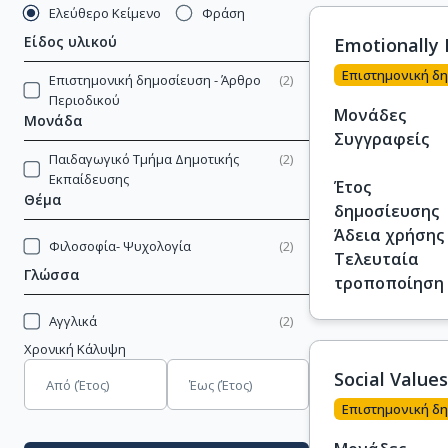
Ελεύθερο Κείμενο
Φράση
Είδος υλικού
Emotionally 
Επιστημονική δη
Επιστημονική δημοσίευση - Άρθρο
(
2
)
Περιοδικού
Μονάδες
Μονάδα
Συγγραφείς
Παιδαγωγικό Τμήμα Δημοτικής
(
2
)
Εκπαίδευσης
Έτος
Θέμα
δημοσίευσης
Άδεια χρήσης
Φιλοσοφία- Ψυχολογία
(
2
)
Τελευταία
Γλώσσα
τροποποίηση
Αγγλικά
(
2
)
Χρονική Κάλυψη
Social Value
Επιστημονική δη