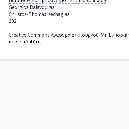
Παιδαγωγικό Τμήμα Δημοτικής Εκπαίδευσης
Georgios Dalavouras

Christos-Thomas Kechagias
2021
Creative Commons Αναφορά Δημιουργού-Μη Εμπορική 
πριν από 4 έτη