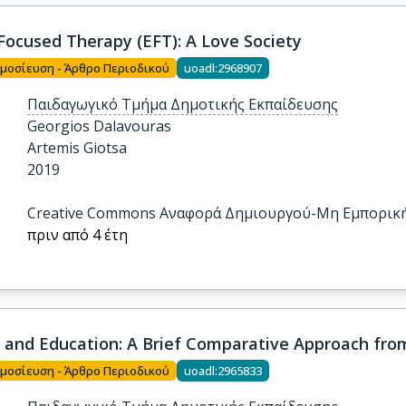
Focused Therapy (EFT): A Love Society
μοσίευση - Άρθρο Περιοδικού
uoadl:2968907
Παιδαγωγικό Τμήμα Δημοτικής Εκπαίδευσης
Georgios Dalavouras

Artemis Giotsa
2019
Creative Commons Αναφορά Δημιουργού-Μη Εμπορική 
πριν από 4 έτη
s and Education: A Brief Comparative Approach fro
μοσίευση - Άρθρο Περιοδικού
uoadl:2965833