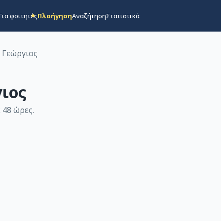
Για φοιτητές
Πλοήγηση
Αναζήτηση
Στατιστικά
 Γεώργιος
ιος
 48 ώρες
.