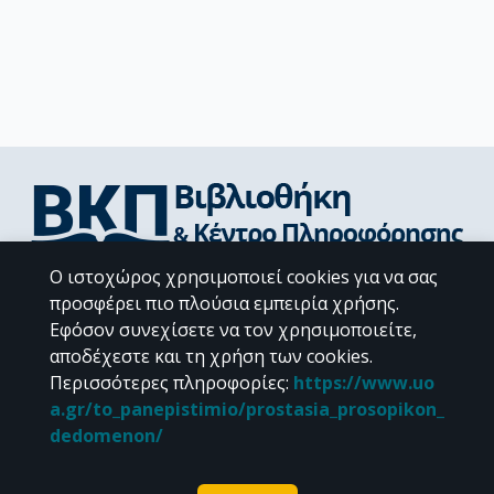
Ο ιστοχώρος χρησιμοποιεί cookies για να σας
Διεύθυνση Βιβλιοθήκης & Κέντρου Πληροφόρησης
προσφέρει πιο πλούσια εμπειρία χρήσης.
Βιβλιοθήκες Σχολών του ΕΚΠΑ
Εφόσον συνεχίσετε να τον χρησιμοποιείτε,
Υπολογιστικό Κέντρο Βιβλιοθηκών
αποδέχεστε και τη χρήση των cookies.
Επικοινωνία / Helpdesk
Περισσότερες πληροφορίες
:
https://www.uo
a.gr/to_panepistimio/prostasia_prosopikon_
dedomenon/