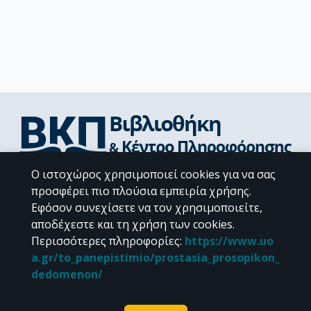
Ο ιστοχώρος χρησιμοποιεί cookies για να σας
Διεύθυνση Βιβλιοθήκης & Κέντρου Πληροφόρησης
προσφέρει πιο πλούσια εμπειρία χρήσης.
Βιβλιοθήκες Σχολών του ΕΚΠΑ
Εφόσον συνεχίσετε να τον χρησιμοποιείτε,
Υπολογιστικό Κέντρο Βιβλιοθηκών
αποδέχεστε και τη χρήση των cookies.
Επικοινωνία / Helpdesk
Περισσότερες πληροφορίες
:
https://www.uo
a.gr/to_panepistimio/prostasia_prosopikon_
dedomenon/