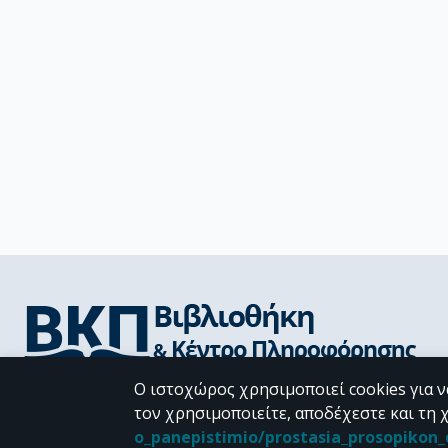
Ο ιστοχώρος χρησιμοποιεί cookies για ν
Διεύθυνση Βιβλιοθήκης & Κέντρου Πληροφόρησης
Βιβλιοθήκες Σχολών του ΕΚΠΑ
τον χρησιμοποιείτε, αποδέχεστε και τη 
Υπολογιστικό Κέντρο Βιβλιοθηκών
o_panepistimio/prostasia_prosopiko