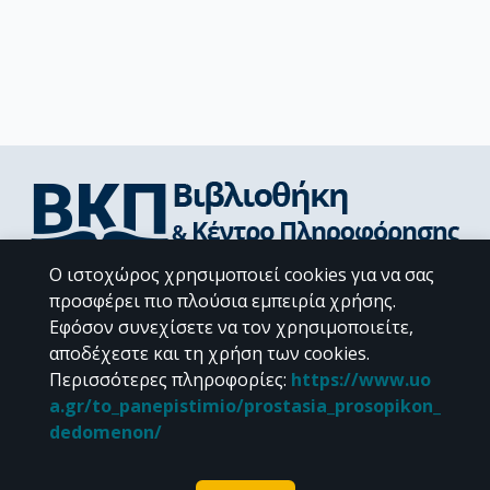
Ο ιστοχώρος χρησιμοποιεί cookies για να σας
Διεύθυνση Βιβλιοθήκης & Κέντρου Πληροφόρησης
προσφέρει πιο πλούσια εμπειρία χρήσης.
Βιβλιοθήκες Σχολών του ΕΚΠΑ
Εφόσον συνεχίσετε να τον χρησιμοποιείτε,
Υπολογιστικό Κέντρο Βιβλιοθηκών
αποδέχεστε και τη χρήση των cookies.
Επικοινωνία / Helpdesk
Περισσότερες πληροφορίες
:
https://www.uo
a.gr/to_panepistimio/prostasia_prosopikon_
dedomenon/