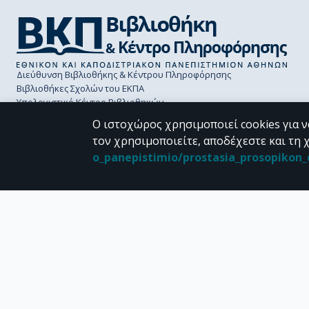
Διεύθυνση Βιβλιοθήκης & Κέντρου Πληροφόρησης
Βιβλιοθήκες Σχολών του ΕΚΠΑ
Υπολογιστικό Κέντρο Βιβλιοθηκών
Επικοινωνία / Helpdesk
Ο ιστοχώρος χρησιμοποιεί cookies για ν
τον χρησιμοποιείτε, αποδέχεστε και τη 
o_panepistimio/prostasia_prosopiko
CC BY-NC 4.0
Εκτός αν αναφέρεται διαφορετικά, το υλικό της "Περγάμου" διατίθεται 