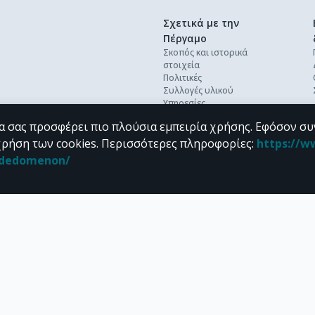
Σχετικά με την
Πέργαμο
Σκοπός και ιστορικά
στοιχεία
Πολιτικές
Συλλογές υλικού
Υπηρεσίες
Βέλτιστες πρακτικές
α σας προσφέρει πιο πλούσια εμπειρία χρήσης. Εφόσον συ
Ανοικτή επιστήμη
Διεθνή πρότυπα &
χρήση των cookies.
Περισσότερες πληροφορίες
:
https://w
διαλειτουργικότητα
n_dedomenon/
Προσωπικά δεδομένα
Συχνές ερωτήσεις
Επικοινωνία
υπό τους όρους της
CC BY-NC 4.0
άδειας Creative Commons
.