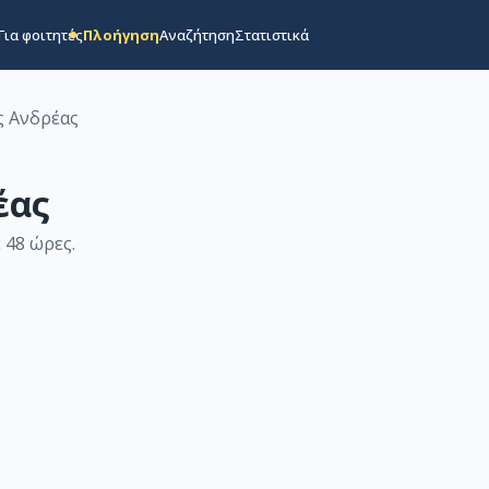
Για φοιτητές
Πλοήγηση
Αναζήτηση
Στατιστικά
ς Ανδρέας
έας
 48 ώρες
.