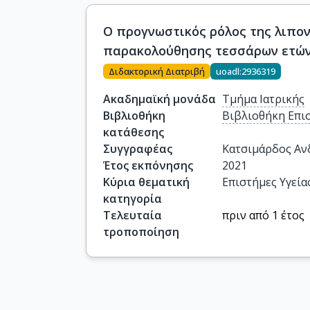
Ο προγνωστικός ρόλος της λιπον
παρακολούθησης τεσσάρων ετώ
Διδακτορική Διατριβή
uoadl:2936319
Ακαδημαϊκή μονάδα
Τμήμα Ιατρικής
Βιβλιοθήκη
Βιβλιοθήκη Επι
κατάθεσης
Συγγραφέας
Κατσιμάρδος Αν
Έτος εκπόνησης
2021
Κύρια θεματική
Επιστήμες Υγεία
κατηγορία
Τελευταία
πριν από 1 έτος
τροποποίηση