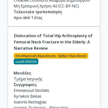
Creative Commons Αναφορά Δημιουργού-
Μη Εμπορική Χρήση 4.0 (CC-BY-NC)
Τελευταία τροποποίηση
πριν από 1 έτος
Dislocation of Total Hip Arthroplasty of
Femoral Neck Fracture in the Elderly: A
Narrative Review
Επιστημονική δημοσίευση - Άρθρο Περιοδικού
uoadl:3433226
Μονάδες
Τμήμα Ιατρικής
Συγγραφείς
Emmanouil Skotidis

Kyriakos Bekas

Ioannis Kechagias

Ioannis Tsakonas - Ntervakos
