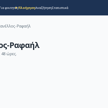
Για φοιτητές
Πλοήγηση
Αναζήτηση
Στατιστικά
Κανέλλος-Ραφαήλ
ος-Ραφαήλ
 48 ώρες
.