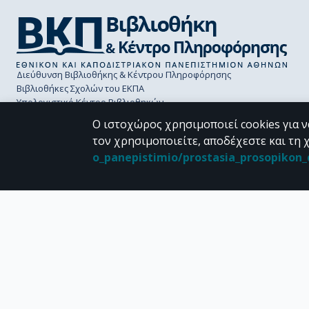
Διεύθυνση Βιβλιοθήκης & Κέντρου Πληροφόρησης
Βιβλιοθήκες Σχολών του ΕΚΠΑ
Υπολογιστικό Κέντρο Βιβλιοθηκών
Επικοινωνία / Helpdesk
Ο ιστοχώρος χρησιμοποιεί cookies για ν
τον χρησιμοποιείτε, αποδέχεστε και τη 
o_panepistimio/prostasia_prosopiko
CC BY-NC 4.0
Εκτός αν αναφέρεται διαφορετικά, το υλικό της "Περγάμου" διατίθεται 