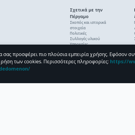
Σχετικά με την
Πέργαμο
Σκοπός και ιστορικά
στοιχεία
Πολιτικές
Συλλογές υλικού
Υπηρεσίες
Βέλτιστες πρακτικές
α σας προσφέρει πιο πλούσια εμπειρία χρήσης. Εφόσον συ
Ανοικτή επιστήμη
Διεθνή πρότυπα &
χρήση των cookies.
Περισσότερες πληροφορίες
:
https://w
διαλειτουργικότητα
n_dedomenon/
Προσωπικά δεδομένα
Συχνές ερωτήσεις
Επικοινωνία
υπό τους όρους της
CC BY-NC 4.0
άδειας Creative Commons
.