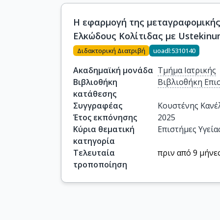
Η εφαρμογή της μεταγραφομικής 
Ελκώδους Κολίτιδας με Ustekin
Διδακτορική Διατριβή
uoadl:5310140
Ακαδημαϊκή μονάδα
Τμήμα Ιατρικής
Βιβλιοθήκη
Βιβλιοθήκη Επι
κατάθεσης
Συγγραφέας
Κουστένης Κανέ
Έτος εκπόνησης
2025
Κύρια θεματική
Επιστήμες Υγεία
κατηγορία
Τελευταία
πριν από 9 μήνε
τροποποίηση