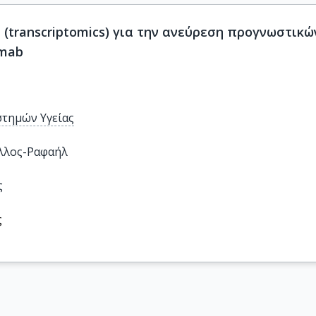
(transcriptomics) για την ανεύρεση προγνωστικ
umab
στημών Υγείας
λλος-Ραφαήλ
ς
ς