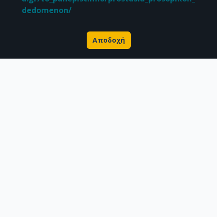
dedomenon/
Αποδοχή
Σχετικά με την Πέργαμο
Επιστημονικές δημοσιεύσεις
Ερευνητικά δεδομένα
Διδακτορικές διατριβές & Γκρίζα βιβλιογραφία
Προφίλ Ερευνητή
CC BY-NC 4.0
Εκτός αν αναφέρεται διαφορετικά, το υλικό της "Περγάμου" διατίθεται
υπό τους όρους της
CC BY-NC 4.0
άδειας Creative Commons
.