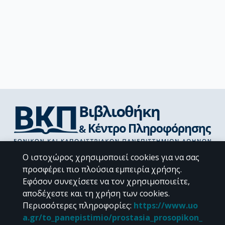
Διεύθυνση Βιβλιοθήκης & Κέντρου Πληροφόρησης
Ο ιστοχώρος χρησιμοποιεί cookies για να σας
Βιβλιοθήκες Σχολών του ΕΚΠΑ
προσφέρει πιο πλούσια εμπειρία χρήσης.
Υπολογιστικό Κέντρο Βιβλιοθηκών
Εφόσον συνεχίσετε να τον χρησιμοποιείτε,
Επικοινωνία / Helpdesk
αποδέχεστε και τη χρήση των cookies.
Περισσότερες πληροφορίες
:
https://www.uo
a.gr/to_panepistimio/prostasia_prosopikon_