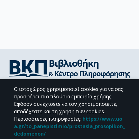
Διεύθυνση Βιβλιοθήκης & Κέντρου Πληροφόρησης
Ο ιστοχώρος χρησιμοποιεί cookies για να σας
Βιβλιοθήκες Σχολών του ΕΚΠΑ
προσφέρει πιο πλούσια εμπειρία χρήσης.
Υπολογιστικό Κέντρο Βιβλιοθηκών
Εφόσον συνεχίσετε να τον χρησιμοποιείτε,
Επικοινωνία / Helpdesk
αποδέχεστε και τη χρήση των cookies.
Περισσότερες πληροφορίες
:
https://www.uo
a.gr/to_panepistimio/prostasia_prosopikon_
dedomenon/