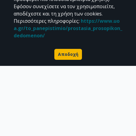
Εφόσον συνεχίσετε να τον χρησιμοποιείτε,
αποδέχεστε και τη χρήση των cookies.
Περισσότερες πληροφορίες
:
https://www.uo
a.gr/to_panepistimio/prostasia_prosopikon_
dedomenon/
Αποδοχή
Σχετικά με την Πέργαμο
Επιστημονικές δημοσιεύσεις
Ερευνητικά δεδομένα
Διδακτορικές διατριβές & Γκρίζα βιβλιογραφία
Προφίλ Ερευνητή
CC BY-NC 4.0