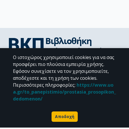
Ο ιστοχώρος χρησιμοποιεί cookies για να σας
Διεύθυνση Βιβλιοθήκης & Κέντρου Πληροφόρησης
προσφέρει πιο πλούσια εμπειρία χρήσης.
Βιβλιοθήκες Σχολών του ΕΚΠΑ
Εφόσον συνεχίσετε να τον χρησιμοποιείτε,
Υπολογιστικό Κέντρο Βιβλιοθηκών
αποδέχεστε και τη χρήση των cookies.
Επικοινωνία / Helpdesk
Περισσότερες πληροφορίες
:
https://www.uo
a.gr/to_panepistimio/prostasia_prosopikon_
dedomenon/
Αποδοχή