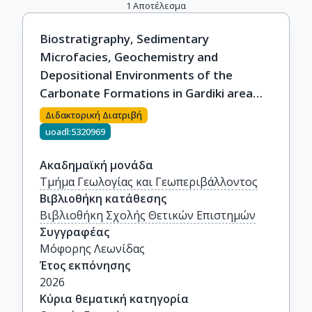
1
Αποτέλεσμα
Biostratigraphy, Sedimentary
Microfacies, Geochemistry and
Depositional Environments of the
Carbonate Formations in Gardiki area
(Epirus, Western Greece)
Διδακτορική Διατριβή
uoadl:5320969
Ακαδημαϊκή μονάδα
Τμήμα Γεωλογίας και Γεωπεριβάλλοντος
Βιβλιοθήκη κατάθεσης
Βιβλιοθήκη Σχολής Θετικών Επιστημών
Συγγραφέας
Μόφορης Λεωνίδας
Έτος εκπόνησης
2026
Κύρια θεματική κατηγορία