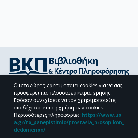
Διεύθυνση Βιβλιοθήκης & Κέντρου Πληροφόρησης
Ο ιστοχώρος χρησιμοποιεί cookies για να σας
Βιβλιοθήκες Σχολών του ΕΚΠΑ
προσφέρει πιο πλούσια εμπειρία χρήσης.
Υπολογιστικό Κέντρο Βιβλιοθηκών
Εφόσον συνεχίσετε να τον χρησιμοποιείτε,
Επικοινωνία / Helpdesk
αποδέχεστε και τη χρήση των cookies.
Περισσότερες πληροφορίες
:
https://www.uo
a.gr/to_panepistimio/prostasia_prosopikon_
dedomenon/