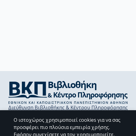
Διεύθυνση Βιβλιοθήκης & Κέντρου Πληροφόρησης
Βιβλιοθήκες Σχολών του ΕΚΠΑ
Ο ιστοχώρος χρησιμοποιεί cookies για να σας
Υπολογιστικό Κέντρο Βιβλιοθηκών
προσφέρει πιο πλούσια εμπειρία χρήσης.
Επικοινωνία / Helpdesk
Εφόσον συνεχίσετε να τον χρησιμοποιείτε,