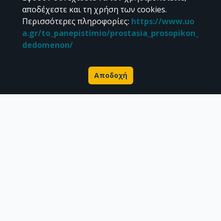
αποδέχεστε και τη χρήση των cookies.
Περισσότερες πληροφορίες
:
https://www.uo
a.gr/to_panepistimio/prostasia_prosopikon_
dedomenon/
Αποδοχή
Σχετικά με την Πέργαμο
Επιστημονικές δημοσιεύσεις
Ερευνητικά δεδομένα
Διδακτορικές διατριβές & Γκρίζα βιβλιογραφία
Προφίλ Ερευνητή
CC BY-NC 4.0
Εκτός αν αναφέρεται διαφορετικά, το υλικό της "Περγάμου" διατίθεται