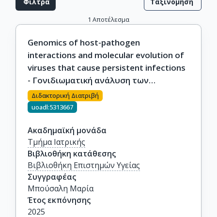
Φίλτρα
Ταξινόμηση
1
Αποτέλεσμα
Genomics of host-pathogen
interactions and molecular evolution of
viruses that cause persistent infections
- Γονιδιωματική ανάλυση των
αλληλεπιδράσεων ξενιστή-παθογόνου
Διδακτορική Διατριβή
και μοριακή εξέλιξη των ιών που
uoadl:5313667
προκαλούν επίμονες λοιμώξεις
Ακαδημαϊκή μονάδα
Τμήμα Ιατρικής
Βιβλιοθήκη κατάθεσης
Βιβλιοθήκη Επιστημών Υγείας
Συγγραφέας
Μπούσαλη Μαρία
Έτος εκπόνησης
2025