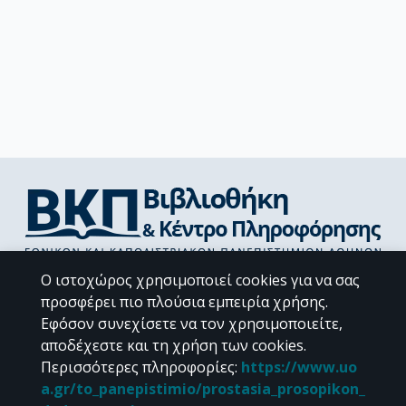
Διεύθυνση Βιβλιοθήκης & Κέντρου Πληροφόρησης
Ο ιστοχώρος χρησιμοποιεί cookies για να σας
Βιβλιοθήκες Σχολών του ΕΚΠΑ
προσφέρει πιο πλούσια εμπειρία χρήσης.
Υπολογιστικό Κέντρο Βιβλιοθηκών
Εφόσον συνεχίσετε να τον χρησιμοποιείτε,
Επικοινωνία / Helpdesk
αποδέχεστε και τη χρήση των cookies.
Περισσότερες πληροφορίες
:
https://www.uo
a.gr/to_panepistimio/prostasia_prosopikon_