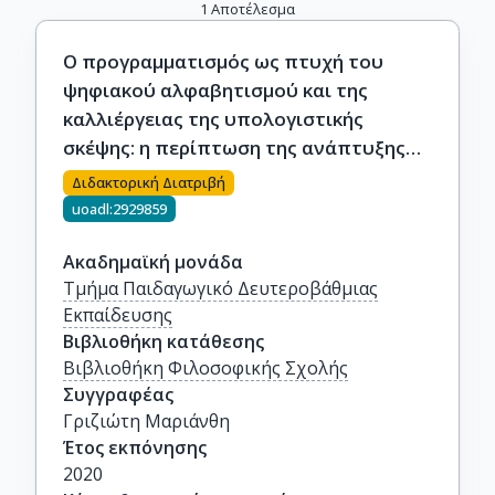
1
Αποτέλεσμα
Ο προγραμματισμός ως πτυχή του
ψηφιακού αλφαβητισμού και της
καλλιέργειας της υπολογιστικής
σκέψης: η περίπτωση της ανάπτυξης
και διασκευής ψηφιακών παιχνιδιών
Διδακτορική Διατριβή
uoadl:2929859
Ακαδημαϊκή μονάδα
Τμήμα Παιδαγωγικό Δευτεροβάθμιας
Εκπαίδευσης
Βιβλιοθήκη κατάθεσης
Βιβλιοθήκη Φιλοσοφικής Σχολής
Συγγραφέας
Γριζιώτη Μαριάνθη
Έτος εκπόνησης
2020