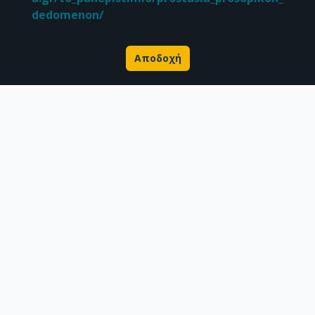
dedomenon/
Αποδοχή
Σχετικά με την Πέργαμο
Επιστημονικές δημοσιεύσεις
Ερευνητικά δεδομένα
Διδακτορικές διατριβές & Γκρίζα βιβλιογραφία
Προφίλ Ερευνητή
CC BY-NC 4.0
Εκτός αν αναφέρεται διαφορετικά, το υλικό της "Περγάμου" διατίθεται
υπό τους όρους της
CC BY-NC 4.0
άδειας Creative Commons
.