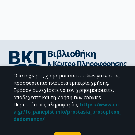
Ο ιστοχώρος χρησιμοποιεί cookies για να σας
Διεύθυνση Βιβλιοθήκης & Κέντρου Πληροφόρησης
προσφέρει πιο πλούσια εμπειρία χρήσης.
Βιβλιοθήκες Σχολών του ΕΚΠΑ
Εφόσον συνεχίσετε να τον χρησιμοποιείτε,
Υπολογιστικό Κέντρο Βιβλιοθηκών
αποδέχεστε και τη χρήση των cookies.
Επικοινωνία / Helpdesk
Περισσότερες πληροφορίες
:
https://www.uo
a.gr/to_panepistimio/prostasia_prosopikon_
dedomenon/