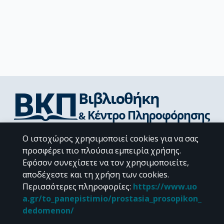
Διεύθυνση Βιβλιοθήκης & Κέντρου Πληροφόρησης
Ο ιστοχώρος χρησιμοποιεί cookies για να σας
Βιβλιοθήκες Σχολών του ΕΚΠΑ
προσφέρει πιο πλούσια εμπειρία χρήσης.
Υπολογιστικό Κέντρο Βιβλιοθηκών
Εφόσον συνεχίσετε να τον χρησιμοποιείτε,
Επικοινωνία / Helpdesk
αποδέχεστε και τη χρήση των cookies.
Περισσότερες πληροφορίες
:
https://www.uo
a.gr/to_panepistimio/prostasia_prosopikon_
dedomenon/