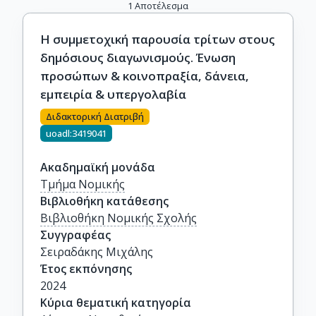
1
Αποτέλεσμα
Η συμμετοχική παρουσία τρίτων στους
δημόσιους διαγωνισμούς. Ένωση
προσώπων & κοινοπραξία, δάνεια,
εμπειρία & υπεργολαβία
Διδακτορική Διατριβή
uoadl:3419041
Ακαδημαϊκή μονάδα
Τμήμα Νομικής
Βιβλιοθήκη κατάθεσης
Βιβλιοθήκη Νομικής Σχολής
Συγγραφέας
Σειραδάκης Μιχάλης
Έτος εκπόνησης
2024
Κύρια θεματική κατηγορία