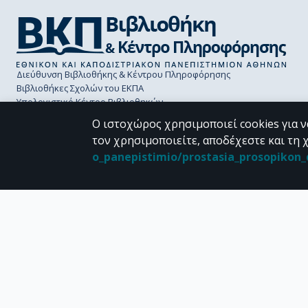
Διεύθυνση Βιβλιοθήκης & Κέντρου Πληροφόρησης
Βιβλιοθήκες Σχολών του ΕΚΠΑ
Υπολογιστικό Κέντρο Βιβλιοθηκών
Επικοινωνία / Helpdesk
Ο ιστοχώρος χρησιμοποιεί cookies για ν
τον χρησιμοποιείτε, αποδέχεστε και τη 
o_panepistimio/prostasia_prosopiko
CC BY-NC 4.0
Εκτός αν αναφέρεται διαφορετικά, το υλικό της "Περγάμου" διατίθεται 