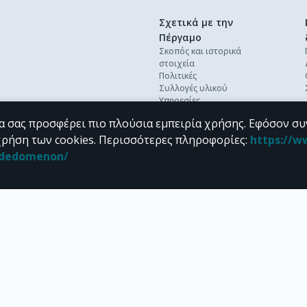
Σχετικά με την
Πέργαμο
Σκοπός και ιστορικά
στοιχεία
Πολιτικές
Συλλογές υλικού
Υπηρεσίες
Βέλτιστες πρακτικές
α σας προσφέρει πιο πλούσια εμπειρία χρήσης. Εφόσον συ
Ανοικτή επιστήμη
Διεθνή πρότυπα &
χρήση των cookies.
Περισσότερες πληροφορίες
:
https://w
διαλειτουργικότητα
n_dedomenon/
Προσωπικά δεδομένα
Συχνές ερωτήσεις
Επικοινωνία
υπό τους όρους της
CC BY-NC 4.0
άδειας Creative Commons
.