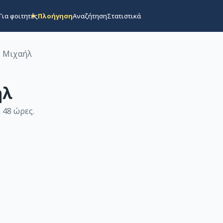
Για φοιτητές
Πλοήγηση
Αναζήτηση
Στατιστικά
 Μιχαήλ
ήλ
 48 ώρες
.