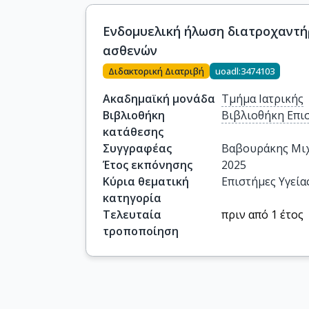
Ενδομυελική ήλωση διατροχαντήρ
ασθενών
Διδακτορική Διατριβή
uoadl:3474103
Ακαδημαϊκή μονάδα
Τμήμα Ιατρικής
Βιβλιοθήκη
Βιβλιοθήκη Επι
κατάθεσης
Συγγραφέας
Βαβουράκης Μι
Έτος εκπόνησης
2025
Κύρια θεματική
Επιστήμες Υγεία
κατηγορία
Τελευταία
πριν από 1 έτος
τροποποίηση