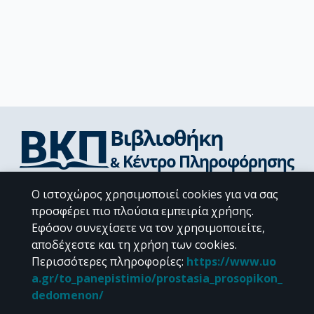
Διεύθυνση Βιβλιοθήκης & Κέντρου Πληροφόρησης
Ο ιστοχώρος χρησιμοποιεί cookies για να σας
Βιβλιοθήκες Σχολών του ΕΚΠΑ
προσφέρει πιο πλούσια εμπειρία χρήσης.
Υπολογιστικό Κέντρο Βιβλιοθηκών
Εφόσον συνεχίσετε να τον χρησιμοποιείτε,
Επικοινωνία / Helpdesk
αποδέχεστε και τη χρήση των cookies.
Περισσότερες πληροφορίες
:
https://www.uo
a.gr/to_panepistimio/prostasia_prosopikon_
dedomenon/