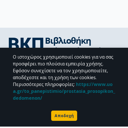
Ο ιστοχώρος χρησιμοποιεί cookies για να σας
Διεύθυνση Βιβλιοθήκης & Κέντρου Πληροφόρησης
προσφέρει πιο πλούσια εμπειρία χρήσης.
Βιβλιοθήκες Σχολών του ΕΚΠΑ
Εφόσον συνεχίσετε να τον χρησιμοποιείτε,
Υπολογιστικό Κέντρο Βιβλιοθηκών
αποδέχεστε και τη χρήση των cookies.
Επικοινωνία / Helpdesk
Περισσότερες πληροφορίες
:
https://www.uo
a.gr/to_panepistimio/prostasia_prosopikon_
dedomenon/
Αποδοχή